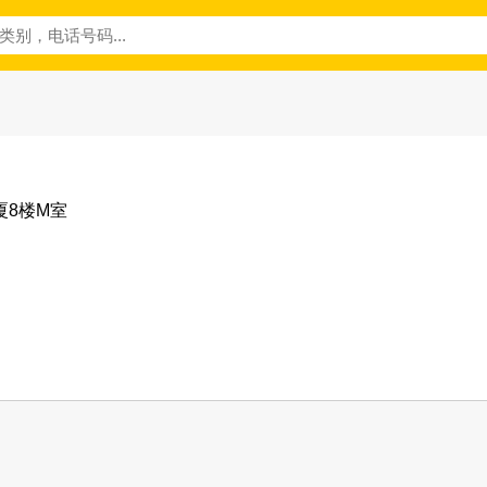
厦8楼M室