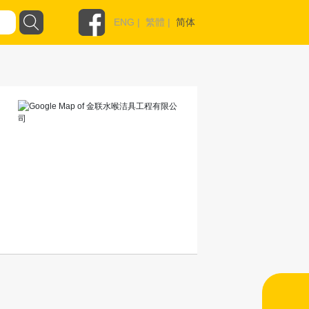
ENG
|
繁體
|
简体