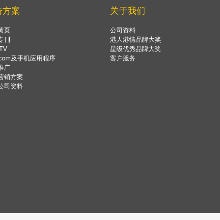
告方案
关于我们
黄页
公司资料
专刊
港人港情品牌大奖
TV
星级优秀品牌大奖
.com及手机应用程序
客户服务
推广
营销方案
公司资料