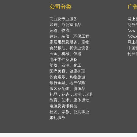
公司分类
广
商业及专业服务
网上
印刷、办公室用品
商务
运输、物流
Now 
建造、装修、环保工程
Now
家居用品及服务、宠物
网上
食品粮油、餐饮业设备
中国
五金、机械、仪器
刊登
电子零件及设备
塑胶、石油、化工
医疗美容、健康护理
饮食娱乐、购物旅游
银行金融、地产保险
服装及配饰、纺织品
礼品，花卉，珠宝，玩具
教育、艺术、康体运动
电脑及资讯科技
社团、宗教、公共事业
婚礼服务