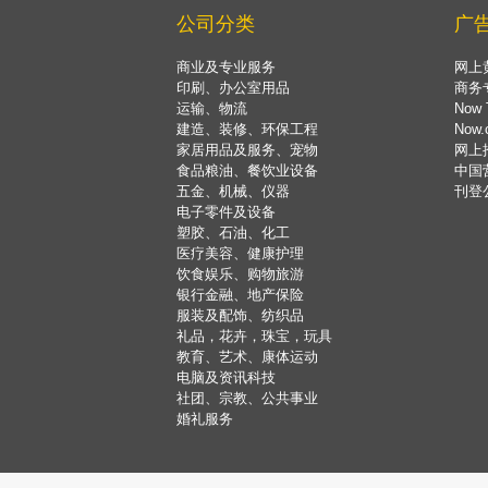
公司分类
广
商业及专业服务
网上
印刷、办公室用品
商务
运输、物流
Now 
建造、装修、环保工程
Now
家居用品及服务、宠物
网上
食品粮油、餐饮业设备
中国
五金、机械、仪器
刊登
电子零件及设备
塑胶、石油、化工
医疗美容、健康护理
饮食娱乐、购物旅游
银行金融、地产保险
服装及配饰、纺织品
礼品，花卉，珠宝，玩具
教育、艺术、康体运动
电脑及资讯科技
社团、宗教、公共事业
婚礼服务