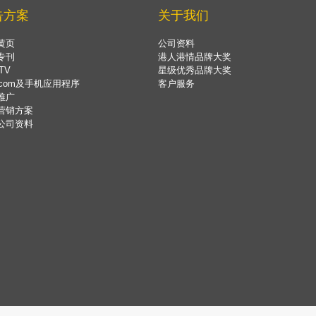
告方案
关于我们
黄页
公司资料
专刊
港人港情品牌大奖
TV
星级优秀品牌大奖
.com及手机应用程序
客户服务
推广
营销方案
公司资料