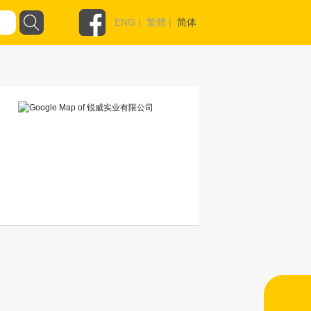
ENG
|
繁體
|
简体