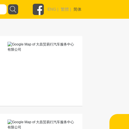
ENG
|
繁體
|
简体