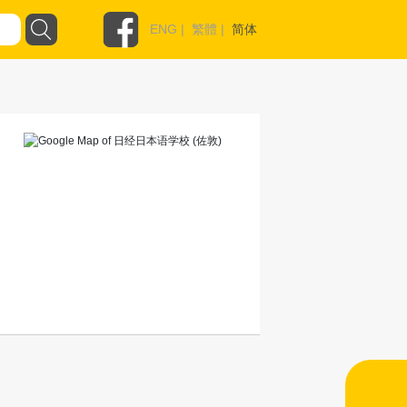
ENG
|
繁體
|
简体