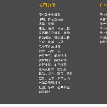
公司分类
广
商业及专业服务
网上
印刷、办公室用品
商务
运输、物流
Now 
建造、装修、环保工程
Now
家居用品及服务、宠物
网上
食品粮油、餐饮业设备
中国
五金、机械、仪器
刊登
电子零件及设备
塑胶、石油、化工
医疗美容、健康护理
饮食娱乐、购物旅游
银行金融、地产保险
服装及配饰、纺织品
礼品，花卉，珠宝，玩具
教育、艺术、康体运动
电脑及资讯科技
社团、宗教、公共事业
婚礼服务