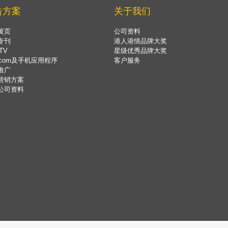
告方案
关于我们
黄页
公司资料
专刊
港人港情品牌大奖
TV
星级优秀品牌大奖
.com及手机应用程序
客户服务
推广
营销方案
公司资料