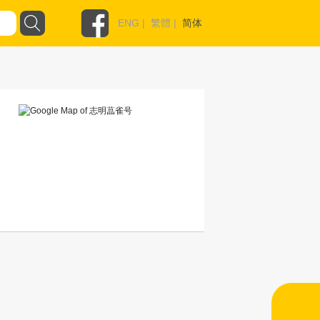
ENG
|
繁體
|
简体