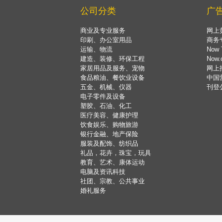
公司分类
广
商业及专业服务
网上
印刷、办公室用品
商务
运输、物流
Now 
建造、装修、环保工程
Now
家居用品及服务、宠物
网上
食品粮油、餐饮业设备
中国
五金、机械、仪器
刊登
电子零件及设备
塑胶、石油、化工
医疗美容、健康护理
饮食娱乐、购物旅游
银行金融、地产保险
服装及配饰、纺织品
礼品，花卉，珠宝，玩具
教育、艺术、康体运动
电脑及资讯科技
社团、宗教、公共事业
婚礼服务