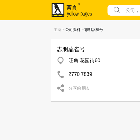
主页
> 公司资料 > 志明蕌雀号
志明蕌雀号
旺角 花园街60
2770 7839
分享给朋友