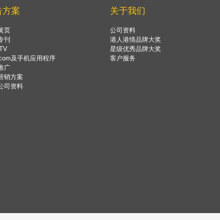
告方案
关于我们
黄页
公司资料
专刊
港人港情品牌大奖
TV
星级优秀品牌大奖
.com及手机应用程序
客户服务
推广
营销方案
公司资料