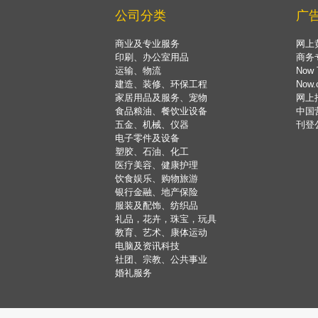
公司分类
广
商业及专业服务
网上
印刷、办公室用品
商务
运输、物流
Now 
建造、装修、环保工程
Now
家居用品及服务、宠物
网上
食品粮油、餐饮业设备
中国
五金、机械、仪器
刊登
电子零件及设备
塑胶、石油、化工
医疗美容、健康护理
饮食娱乐、购物旅游
银行金融、地产保险
服装及配饰、纺织品
礼品，花卉，珠宝，玩具
教育、艺术、康体运动
电脑及资讯科技
社团、宗教、公共事业
婚礼服务