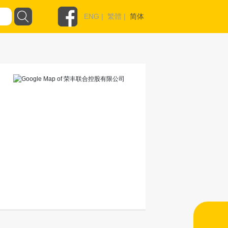
ENG
|
繁體
|
简体