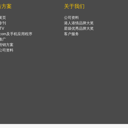
告方案
关于我们
黄页
公司资料
专刊
港人港情品牌大奖
TV
星级优秀品牌大奖
.com及手机应用程序
客户服务
推广
营销方案
公司资料