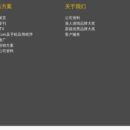
告方案
关于我们
黄页
公司资料
专刊
港人港情品牌大奖
TV
星级优秀品牌大奖
.com及手机应用程序
客户服务
推广
营销方案
公司资料