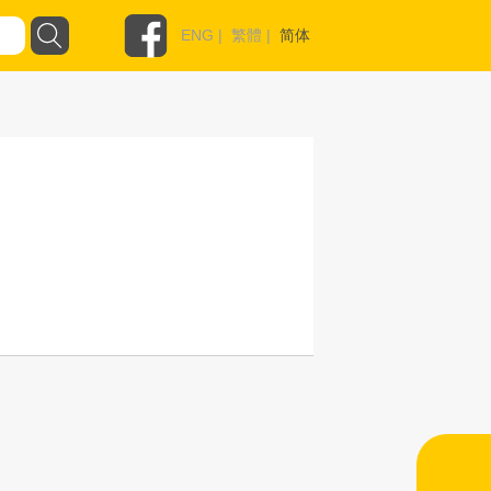
ENG
|
繁體
|
简体