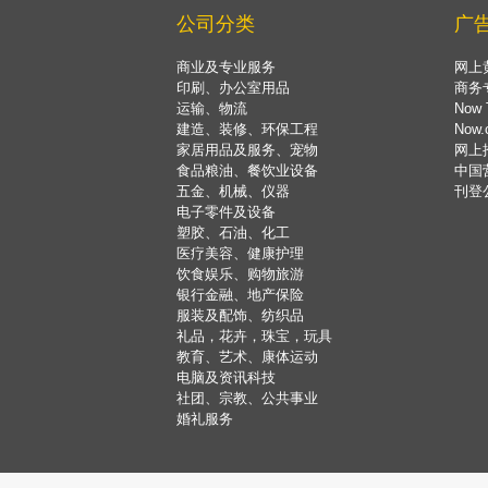
公司分类
广
商业及专业服务
网上
印刷、办公室用品
商务
运输、物流
Now 
建造、装修、环保工程
Now
家居用品及服务、宠物
网上
食品粮油、餐饮业设备
中国
五金、机械、仪器
刊登
电子零件及设备
塑胶、石油、化工
医疗美容、健康护理
饮食娱乐、购物旅游
银行金融、地产保险
服装及配饰、纺织品
礼品，花卉，珠宝，玩具
教育、艺术、康体运动
电脑及资讯科技
社团、宗教、公共事业
婚礼服务