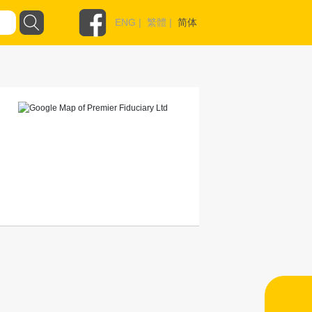
ENG
|
繁體
|
简体