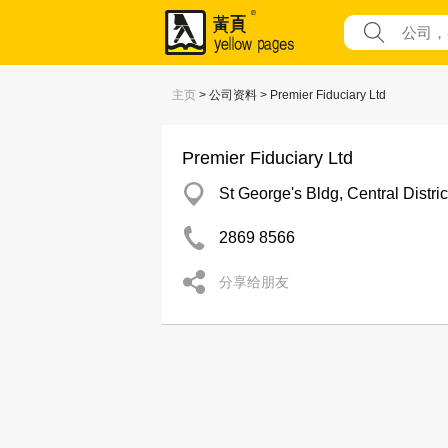
主页
> 公司资料 > Premier Fiduciary Ltd
Premier Fiduciary Ltd
St George's Bldg, Central Distric
2869 8566
分享给朋友