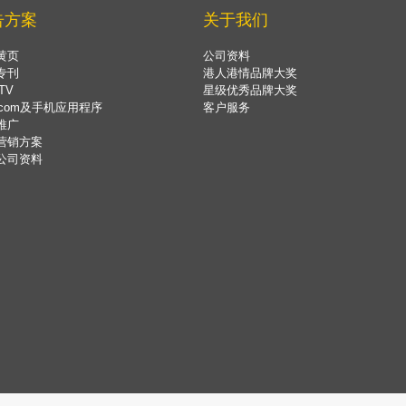
告方案
关于我们
黄页
公司资料
专刊
港人港情品牌大奖
TV
星级优秀品牌大奖
.com及手机应用程序
客户服务
推广
营销方案
公司资料