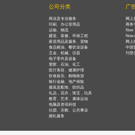
公司分类
广
商业及专业服务
网上
印刷、办公室用品
商务
运输、物流
Now 
建造、装修、环保工程
Now
家居用品及服务、宠物
网上
食品粮油、餐饮业设备
中国
五金、机械、仪器
刊登
电子零件及设备
塑胶、石油、化工
医疗美容、健康护理
饮食娱乐、购物旅游
银行金融、地产保险
服装及配饰、纺织品
礼品，花卉，珠宝，玩具
教育、艺术、康体运动
电脑及资讯科技
社团、宗教、公共事业
婚礼服务