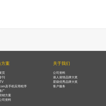
告方案
关于我们
黄页
公司资料
专刊
港人港情品牌大奖
TV
星级优秀品牌大奖
.com及手机应用程序
客户服务
推广
营销方案
公司资料