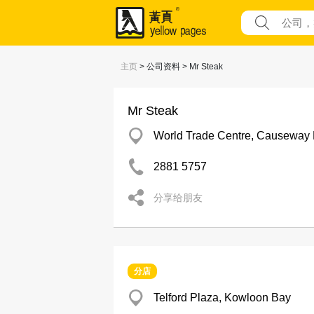
主页
> 公司资料 > Mr Steak
Mr Steak
World Trade Centre, Causeway
2881 5757
分享给朋友
分店
Telford Plaza, Kowloon Bay