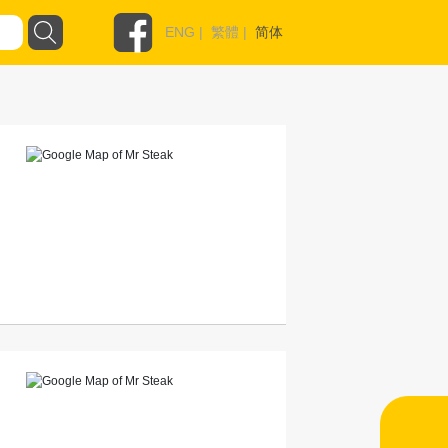
ENG
|
繁體
|
简体