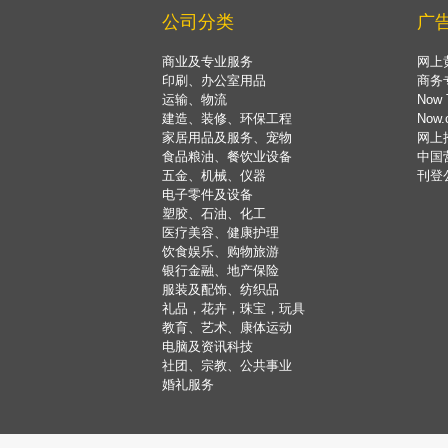
公司分类
广
商业及专业服务
网上
印刷、办公室用品
商务
运输、物流
Now 
建造、装修、环保工程
Now
家居用品及服务、宠物
网上
食品粮油、餐饮业设备
中国
五金、机械、仪器
刊登
电子零件及设备
塑胶、石油、化工
医疗美容、健康护理
饮食娱乐、购物旅游
银行金融、地产保险
服装及配饰、纺织品
礼品，花卉，珠宝，玩具
教育、艺术、康体运动
电脑及资讯科技
社团、宗教、公共事业
婚礼服务