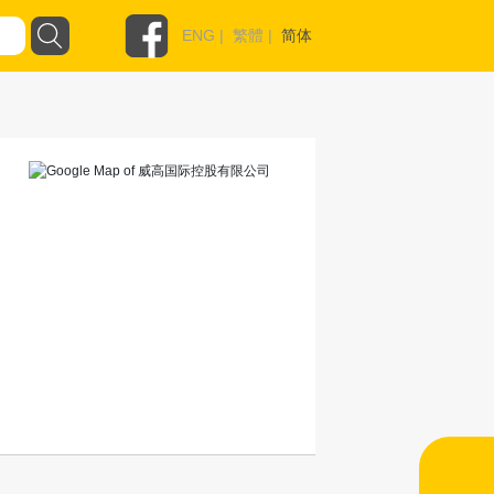
ENG
|
繁體
|
简体