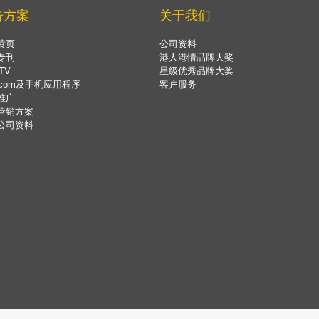
告方案
关于我们
黄页
公司资料
专刊
港人港情品牌大奖
TV
星级优秀品牌大奖
.com及手机应用程序
客户服务
推广
营销方案
公司资料