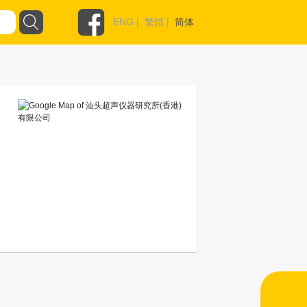
ENG
|
繁體
|
简体