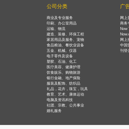
公司分类
广
商业及专业服务
网上
印刷、办公室用品
商务
运输、物流
Now 
建造、装修、环保工程
Now
家居用品及服务、宠物
网上
食品粮油、餐饮业设备
中国
五金、机械、仪器
刊登
电子零件及设备
塑胶、石油、化工
医疗美容、健康护理
饮食娱乐、购物旅游
银行金融、地产保险
服装及配饰、纺织品
礼品，花卉，珠宝，玩具
教育、艺术、康体运动
电脑及资讯科技
社团、宗教、公共事业
婚礼服务