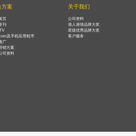
告方案
关于我们
黄页
公司资料
专刊
港人港情品牌大奖
TV
星级优秀品牌大奖
.com及手机应用程序
客户服务
推广
营销方案
公司资料