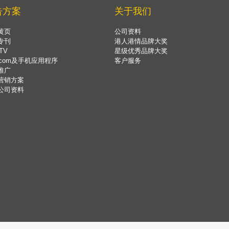
告方案
关于我们
黄页
公司资料
专刊
港人港情品牌大奖
TV
星级优秀品牌大奖
.com及手机应用程序
客户服务
推广
营销方案
公司资料