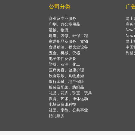
公司分类
广
商业及专业服务
网上
印刷、办公室用品
商务
运输、物流
Now 
建造、装修、环保工程
Now
家居用品及服务、宠物
网上
食品粮油、餐饮业设备
中国
五金、机械、仪器
刊登
电子零件及设备
塑胶、石油、化工
医疗美容、健康护理
饮食娱乐、购物旅游
银行金融、地产保险
服装及配饰、纺织品
礼品，花卉，珠宝，玩具
教育、艺术、康体运动
电脑及资讯科技
社团、宗教、公共事业
婚礼服务