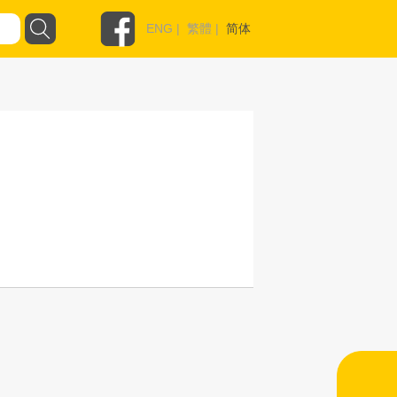
ENG
|
繁體
|
简体