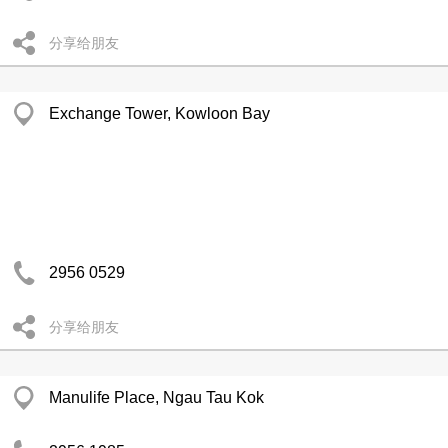
分享给朋友
Exchange Tower, Kowloon Bay
2956 0529
分享给朋友
Manulife Place, Ngau Tau Kok