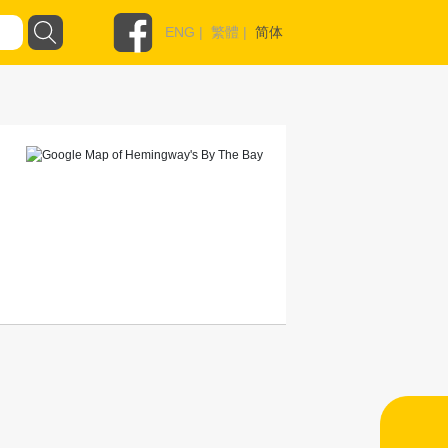
ENG
|
繁體
|
简体