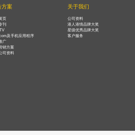
告方案
关于我们
黄页
公司资料
专刊
港人港情品牌大奖
TV
星级优秀品牌大奖
.com及手机应用程序
客户服务
推广
营销方案
公司资料