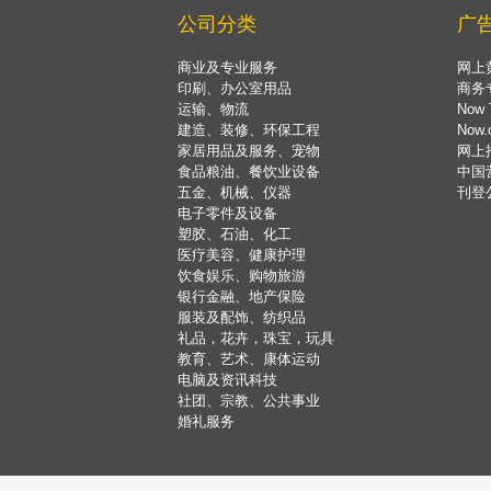
公司分类
广
商业及专业服务
网上
印刷、办公室用品
商务
运输、物流
Now 
建造、装修、环保工程
Now
家居用品及服务、宠物
网上
食品粮油、餐饮业设备
中国
五金、机械、仪器
刊登
电子零件及设备
塑胶、石油、化工
医疗美容、健康护理
饮食娱乐、购物旅游
银行金融、地产保险
服装及配饰、纺织品
礼品，花卉，珠宝，玩具
教育、艺术、康体运动
电脑及资讯科技
社团、宗教、公共事业
婚礼服务