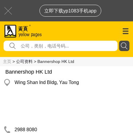
立即下载yp1083手机app
主页
> 公司资料 > Bannershop HK Ltd
Bannershop HK Ltd
Wing Shan Ind Bldg, Yau Tong
2988 8080