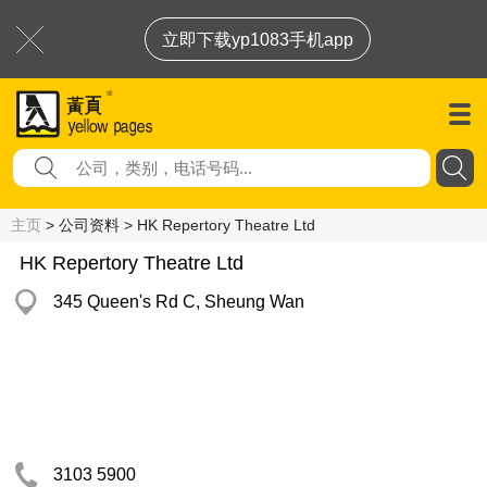
立即下载yp1083手机app
主页
> 公司资料 > HK Repertory Theatre Ltd
HK Repertory Theatre Ltd
345 Queen's Rd C, Sheung Wan
3103 5900