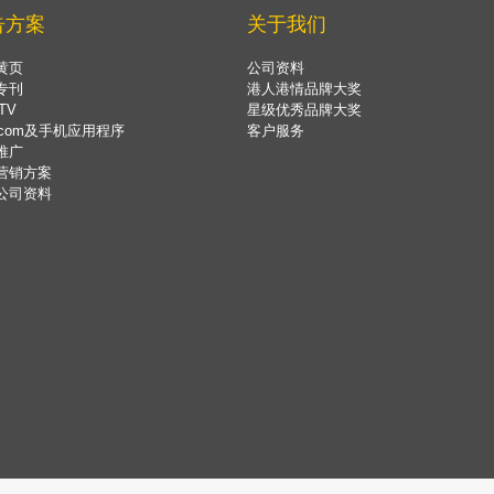
告方案
关于我们
黄页
公司资料
专刊
港人港情品牌大奖
TV
星级优秀品牌大奖
.com及手机应用程序
客户服务
推广
营销方案
公司资料