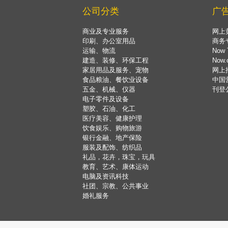
公司分类
广
商业及专业服务
网上
印刷、办公室用品
商务
运输、物流
Now 
建造、装修、环保工程
Now
家居用品及服务、宠物
网上
食品粮油、餐饮业设备
中国
五金、机械、仪器
刊登
电子零件及设备
塑胶、石油、化工
医疗美容、健康护理
饮食娱乐、购物旅游
银行金融、地产保险
服装及配饰、纺织品
礼品，花卉，珠宝，玩具
教育、艺术、康体运动
电脑及资讯科技
社团、宗教、公共事业
婚礼服务