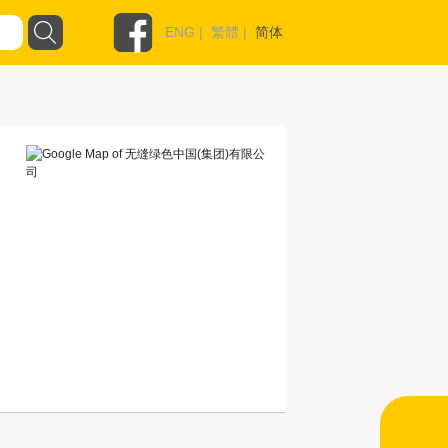
ENG
|
繁體
|
简体