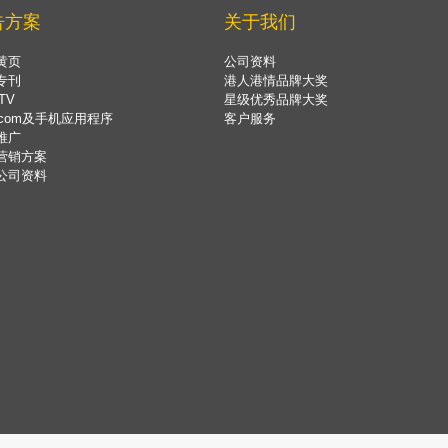
告方案
关于我们
黄页
公司资料
专刊
港人港情品牌大奖
TV
星级优秀品牌大奖
.com及手机应用程序
客户服务
推广
营销方案
公司资料