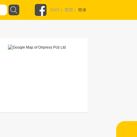
ENG
|
繁體
|
简体