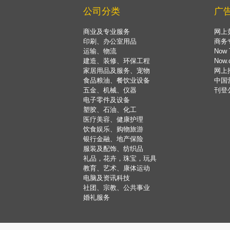
公司分类
广
商业及专业服务
网上
印刷、办公室用品
商务
运输、物流
Now 
建造、装修、环保工程
Now
家居用品及服务、宠物
网上
食品粮油、餐饮业设备
中国
五金、机械、仪器
刊登
电子零件及设备
塑胶、石油、化工
医疗美容、健康护理
饮食娱乐、购物旅游
银行金融、地产保险
服装及配饰、纺织品
礼品，花卉，珠宝，玩具
教育、艺术、康体运动
电脑及资讯科技
社团、宗教、公共事业
婚礼服务