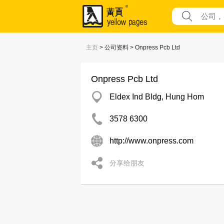
主页
> 公司资料 > Onpress Pcb Ltd
Onpress Pcb Ltd
Eldex Ind Bldg, Hung Hom
3578 6300
http://www.onpress.com
分享给朋友