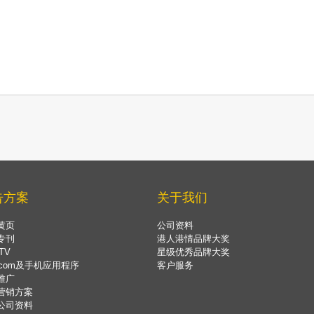
告方案
关于我们
黄页
公司资料
专刊
港人港情品牌大奖
TV
星级优秀品牌大奖
.com及手机应用程序
客户服务
推广
营销方案
公司资料