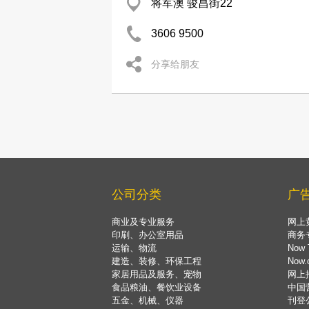
将军澳 骏昌街22
3606 9500
分享给朋友
公司分类
广
商业及专业服务
网上
印刷、办公室用品
商务
运输、物流
Now 
建造、装修、环保工程
Now
家居用品及服务、宠物
网上
食品粮油、餐饮业设备
中国
五金、机械、仪器
刊登