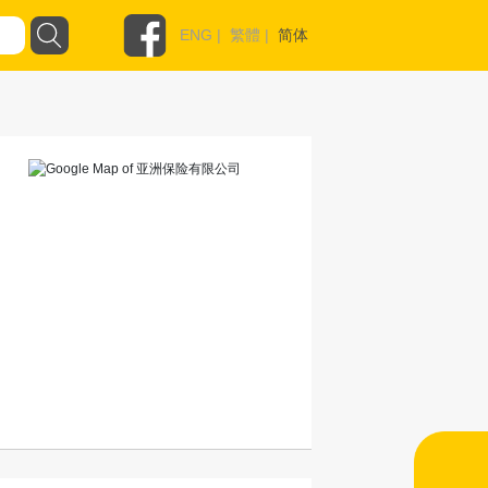
ENG
|
繁體
|
简体