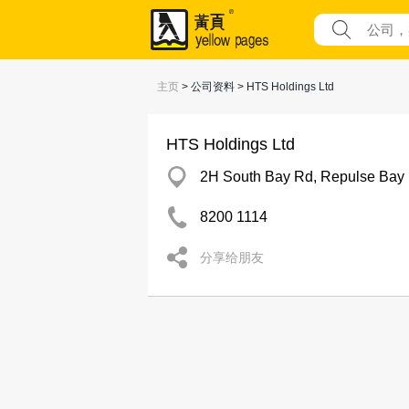
主页
> 公司资料 > HTS Holdings Ltd
HTS Holdings Ltd
2H South Bay Rd, Repulse Bay
8200 1114
分享给朋友