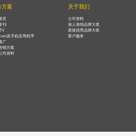
告方案
关于我们
黄页
公司资料
专刊
港人港情品牌大奖
TV
星级优秀品牌大奖
.com及手机应用程序
客户服务
推广
营销方案
公司资料