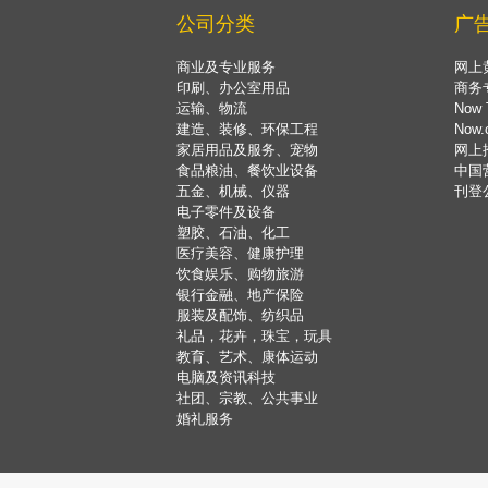
公司分类
广
商业及专业服务
网上
印刷、办公室用品
商务
运输、物流
Now 
建造、装修、环保工程
Now
家居用品及服务、宠物
网上
食品粮油、餐饮业设备
中国
五金、机械、仪器
刊登
电子零件及设备
塑胶、石油、化工
医疗美容、健康护理
饮食娱乐、购物旅游
银行金融、地产保险
服装及配饰、纺织品
礼品，花卉，珠宝，玩具
教育、艺术、康体运动
电脑及资讯科技
社团、宗教、公共事业
婚礼服务