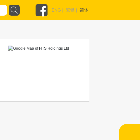
ENG
|
繁體
|
简体