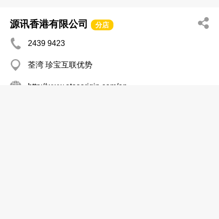
源讯香港有限公司
分店
2439 9423
荃湾 珍宝互联优势
http://www.atosorigin.com/en-
us/about_us/Locations/Hong_Kong/default.htm
电脑顾问
东云控股集团(香港)有限公司
2167 8871
上环 华懋广场二期
电脑顾问