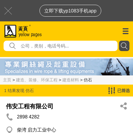
立即下载yp1083手机app
主页
>
建造、装修、环保工程
>
建造材料
> 仿石
1 结果发现
仿石
已筛选
伟安工程有限公司
2898 4282
柴湾 启力工业中心