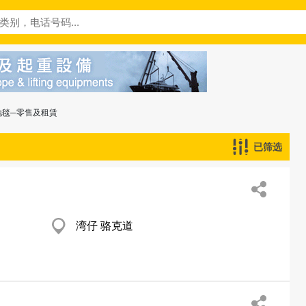
地毯─零售及租賃
已筛选
湾仔 骆克道