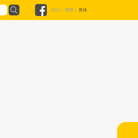
ENG
|
繁體
|
简体