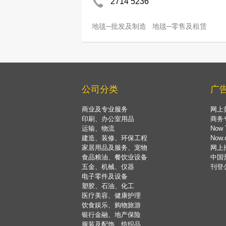
2714 5236
地毯─批发及制造
地毯─零售及租赁
公司分类
广
商业及专业服务
网上
印刷、办公室用品
商务
运输、物流
Now 
建造、装修、环保工程
Now
家居用品及服务、宠物
网上
食品粮油、餐饮业设备
中国
五金、机械、仪器
刊登
电子零件及设备
塑胶、石油、化工
医疗美容、健康护理
饮食娱乐、购物旅游
银行金融、地产保险
服装及配饰、纺织品