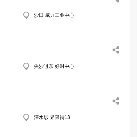
沙田 威力工业中心
尖沙咀东 好时中心
深水埗 界限街13