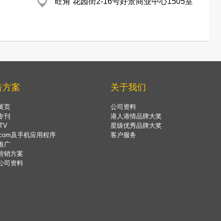
旺角 花园街2-16号好景商业中心1505室
告方案
关于我们
黄页
公司资料
专刊
港人港情品牌大奖
TV
星级优秀品牌大奖
.com及手机应用程序
客户服务
推广
营销方案
公司资料