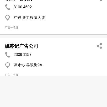
8100 4602
红磡 康力投资大厦
广告─招牌
姚苏记广告公司
2309 1157
深水埗 界限街9A
广告─招牌
美佳公司
2745 5811