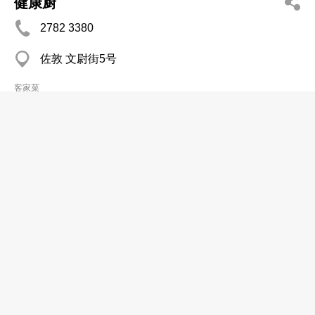
健康厨
2782 3380
佐敦 文尉街5号
客家菜
常相聚小厨
2663 3650
大埔 太和太和路翠乐街20号
客家菜
御苑客菜酒家
2629 5045