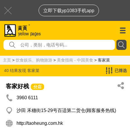
立即下载yp1083手机app
主页
>
饮食娱乐、购物旅游
>
美食指南 - 中国美食
> 客家菜
40 结果发现
客家菜
已筛选
客家好栈
分店
3960 6111
沙田 禾穗街15-29号百适第二货仓(顾客服务热线)
http://taoheung.com.hk