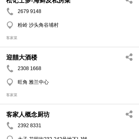
松记士多-海鲜及私房菜
2679 9148
粉岭 沙头角谷埔村
客家菜
迎囍大酒楼
2308 1668
旺角 雅兰中心
客家菜
客家人概念厨坊
2392 8331