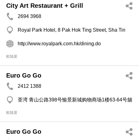
City Art Restaurant + Grill
2694 3968
Royal Park Hotel, 8 Pak Hok Ting Street, Sha Tin
http://www.royalpark.com.hk/dining.do
欧陆菜
Euro Go Go
2412 1388
荃湾 青山公路398号愉景新城购物商场1楼63-64号舖
欧陆菜
Euro Go Go