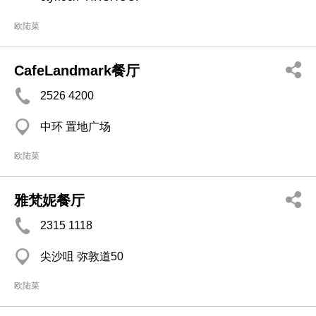
欧陆菜
CafeLandmark餐厅
2526 4200
中环 置地广场
欧陆菜
雅梵妮餐厅
2315 1118
尖沙咀 弥敦道50
欧陆菜