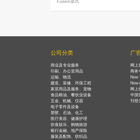
Fusion菜式
公司分类
广
商业及专业服务
网上
印刷、办公室用品
商务
运输、物流
Now 
建造、装修、环保工程
Now
家居用品及服务、宠物
网上
食品粮油、餐饮业设备
中国
五金、机械、仪器
刊登
电子零件及设备
塑胶、石油、化工
医疗美容、健康护理
饮食娱乐、购物旅游
银行金融、地产保险
服装及配饰、纺织品