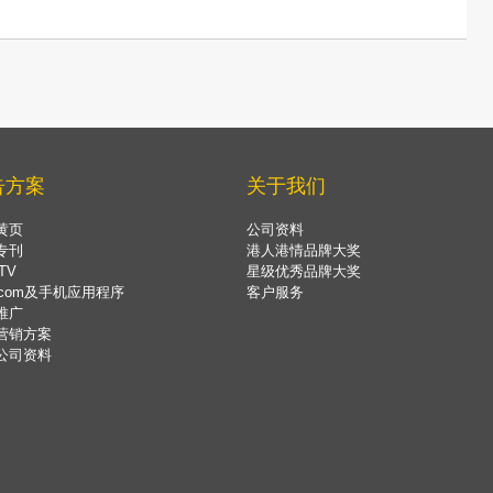
告方案
关于我们
黄页
公司资料
专刊
港人港情品牌大奖
TV
星级优秀品牌大奖
.com及手机应用程序
客户服务
推广
营销方案
公司资料