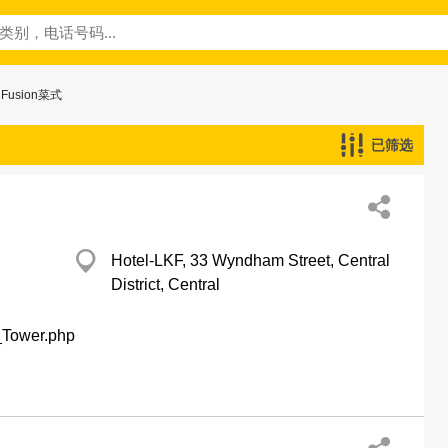
 Fusion菜式
已筛选
Hotel-LKF, 33 Wyndham Street, Central
District, Central
F_Tower.php