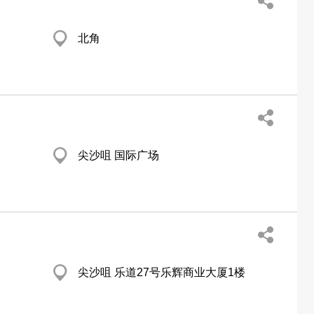
北角
尖沙咀 国际广场
尖沙咀 乐道27号乐辉商业大厦1楼