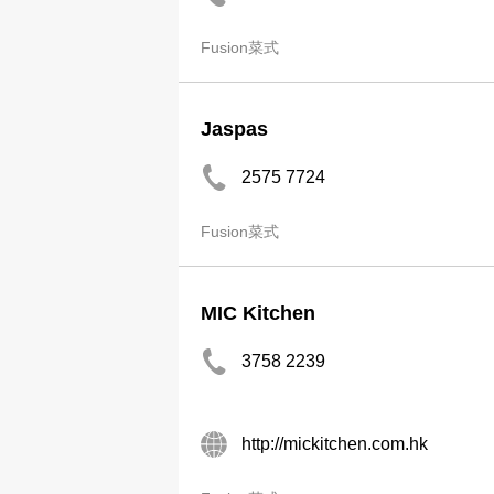
Fusion菜式
Jaspas
2575 7724
Fusion菜式
MIC Kitchen
3758 2239
http://mickitchen.com.hk