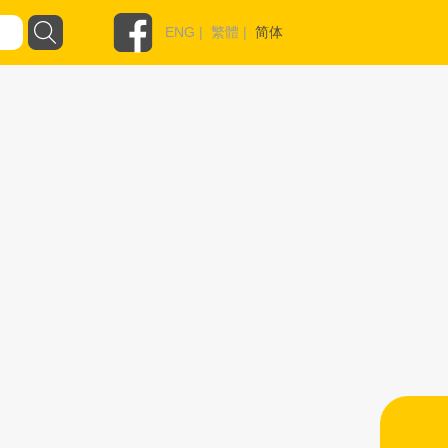
ENG
|
繁體
|
简体