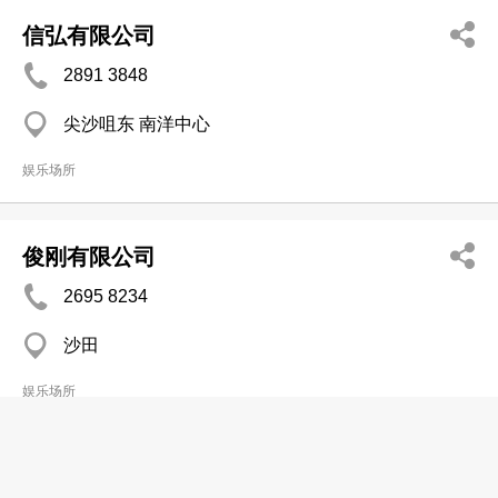
信弘有限公司
2891 3848
尖沙咀东 南洋中心
娱乐场所
俊刚有限公司
2695 8234
沙田
娱乐场所
冠港置业有限公司