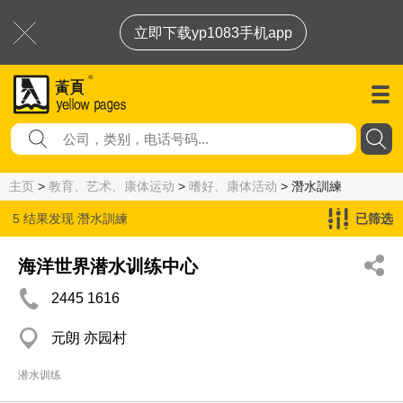
立即下载yp1083手机app
主页
>
教育、艺术、康体运动
>
嗜好、康体活动
> 潛水訓練
5 结果发现
潛水訓練
已筛选
海洋世界潜水训练中心
2445 1616
元朗 亦园村
潜水训练