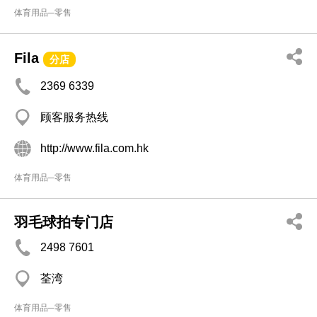
体育用品─零售
Fila
分店
2369 6339
顾客服务热线
http://www.fila.com.hk
体育用品─零售
羽毛球拍专门店
2498 7601
荃湾
体育用品─零售