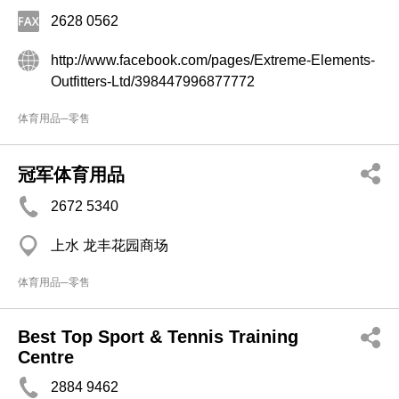
2628 0562
http://www.facebook.com/pages/Extreme-Elements-
Outfitters-Ltd/398447996877772
体育用品─零售
冠军体育用品
2672 5340
上水 龙丰花园商场
体育用品─零售
Best Top Sport & Tennis Training
Centre
2884 9462