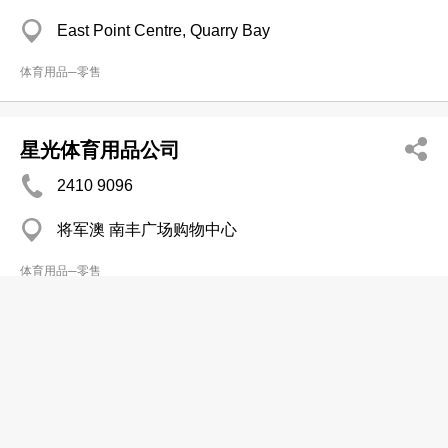
East Point Centre, Quarry Bay
体育用品─零售
星光体育用品公司
2410 9096
将军澳 南丰广场购物中心
体育用品─零售
Billabong & Nixon
分店
2623 6123
铜锣湾 景隆街1号3楼