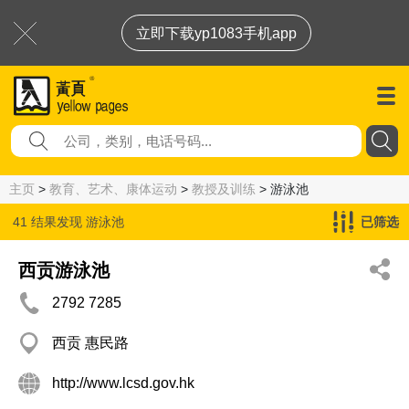
立即下载yp1083手机app
主页
>
教育、艺术、康体运动
>
教授及训练
> 游泳池
41 结果发现
游泳池
已筛选
西贡游泳池
2792 7285
西贡 惠民路
http://www.lcsd.gov.hk