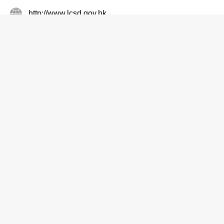
http://www.lcsd.gov.hk
游泳池
荔枝角公园游泳池
2745 5234
荔枝角 荔湾道1号
http://www.lcsd.gov.hk
游泳池
荃景围胡忠游泳池
2413 5523
荃湾 荃景围178号