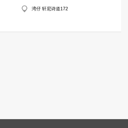
湾仔 轩尼诗道172