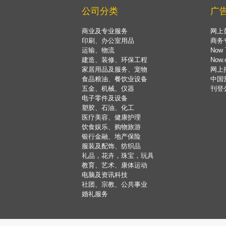
公司分类
广
商业及专业服务
网上
印刷、办公室用品
商务
运输、物流
Now 
建造、装修、环保工程
Now
家居用品及服务、宠物
网上
食品粮油、餐饮业设备
中国
五金、机械、仪器
刊登
电子零件及设备
塑胶、石油、化工
医疗美容、健康护理
饮食娱乐、购物旅游
银行金融、地产保险
服装及配饰、纺织品
礼品，花卉，珠宝，玩具
教育、艺术、康体运动
电脑及资讯科技
社团、宗教、公共事业
婚礼服务