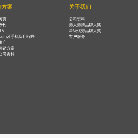
告方案
关于我们
黄页
公司资料
专刊
港人港情品牌大奖
TV
星级优秀品牌大奖
.com及手机应用程序
客户服务
推广
营销方案
公司资料