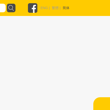
ENG
|
繁體
|
简体