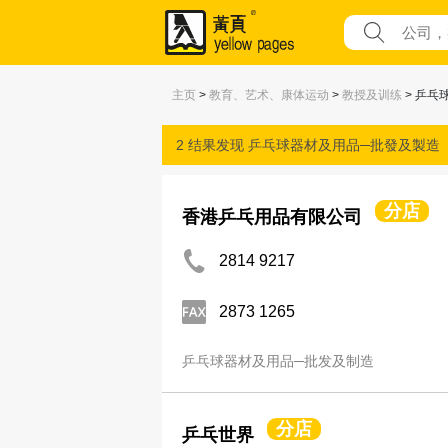
主页
>
教育、艺术、康体运动
>
教授及训练
> 乒乓
2 结果发现
乒乓球器材及用品─批發及製造
分店
香港乒乓用品有限公司
2814 9217
2873 1265
乒乓球器材及用品─批发及制造
分店
乒乓世界