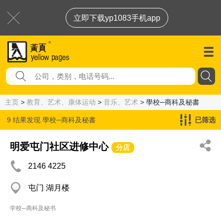
立即下载yp1083手机app
主页
>
教育、艺术、康体运动
>
音乐、艺术
> 學校─商科及秘書
9 结果发现
學校─商科及秘書
已筛选
明爱屯门社区进修中心
分店
2146 4225
屯门 湖月楼
学校─商科及秘书