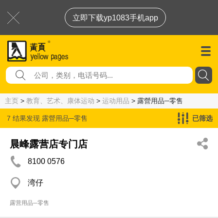
立即下载yp1083手机app
主页
>
教育、艺术、康体运动
>
运动用品
> 露營用品─零售
7 结果发现
露營用品─零售
已筛选
晨峰露营店专门店
8100 0576
湾仔
露营用品─零售