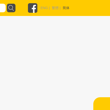
ENG
|
繁體
|
简体