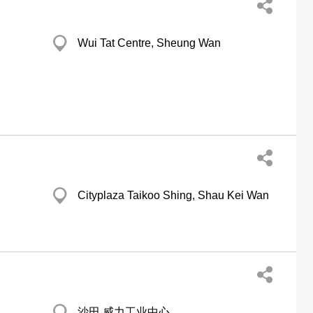
Wui Tat Centre, Sheung Wan
Cityplaza Taikoo Shing, Shau Kei Wan
沙田 威力工业中心