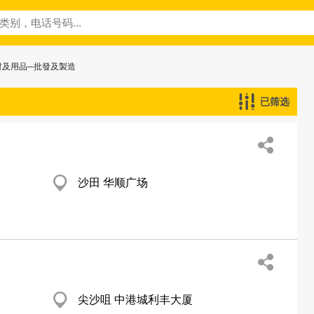
材及用品─批發及製造
已筛选
沙田 华顺广场
尖沙咀 中港城利丰大厦