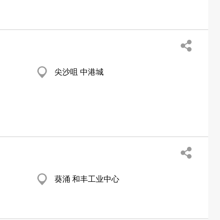
尖沙咀 中港城
葵涌 和丰工业中心