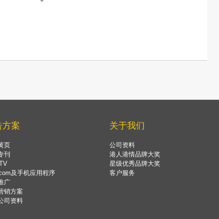
告方案
关于我们
黄页
公司资料
专刊
港人港情品牌大奖
TV
星级优秀品牌大奖
.com及手机应用程序
客户服务
推广
营销方案
公司资料