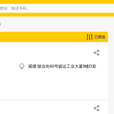
料
已筛选
观塘 骏业街60号骏运工业大厦9楼D室