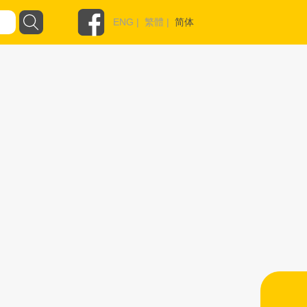
ENG
|
繁體
|
简体