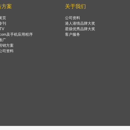
告方案
关于我们
黄页
公司资料
专刊
港人港情品牌大奖
TV
星级优秀品牌大奖
.com及手机应用程序
客户服务
推广
营销方案
公司资料