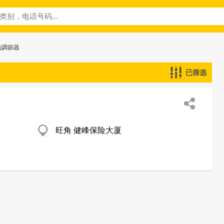
動調節器
已筛选
旺角 健峰保险大厦