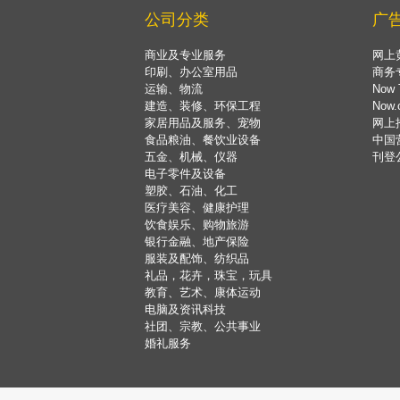
公司分类
广
商业及专业服务
网上
印刷、办公室用品
商务
运输、物流
Now 
建造、装修、环保工程
Now
家居用品及服务、宠物
网上
食品粮油、餐饮业设备
中国
五金、机械、仪器
刊登
电子零件及设备
塑胶、石油、化工
医疗美容、健康护理
饮食娱乐、购物旅游
银行金融、地产保险
服装及配饰、纺织品
礼品，花卉，珠宝，玩具
教育、艺术、康体运动
电脑及资讯科技
社团、宗教、公共事业
婚礼服务