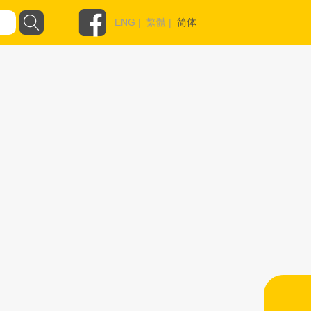
ENG
|
繁體
|
简体