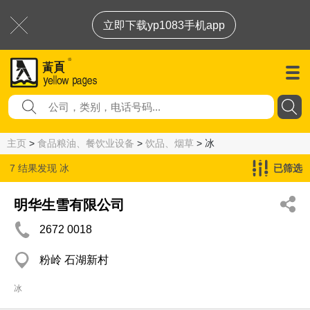
立即下载yp1083手机app
主页
>
食品粮油、餐饮业设备
>
饮品、烟草
> 冰
7 结果发现
冰
已筛选
明华生雪有限公司
2672 0018
粉岭 石湖新村
冰