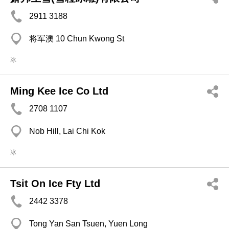
2911 3188
将军澳 10 Chun Kwong St
冰
Ming Kee Ice Co Ltd
2708 1107
Nob Hill, Lai Chi Kok
冰
Tsit On Ice Fty Ltd
2442 3378
Tong Yan San Tsuen, Yuen Long