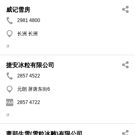
威记雪房
2981 4800
长洲 长洲
冰
捷安冰粒有限公司
2857 4522
元朗 屏唐东街6
2857 4722
冰
萧邦生雪(雪粒冰雕)有限公司