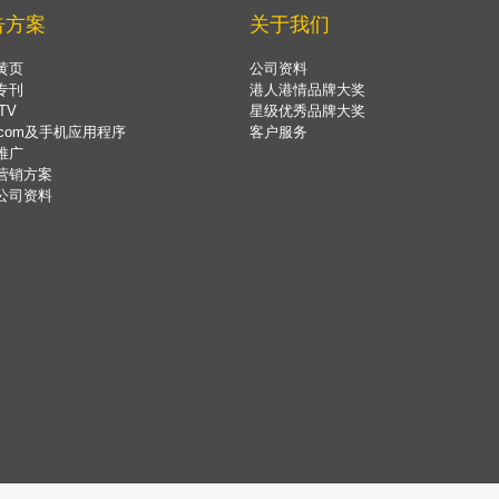
告方案
关于我们
黄页
公司资料
专刊
港人港情品牌大奖
TV
星级优秀品牌大奖
.com及手机应用程序
客户服务
推广
营销方案
公司资料