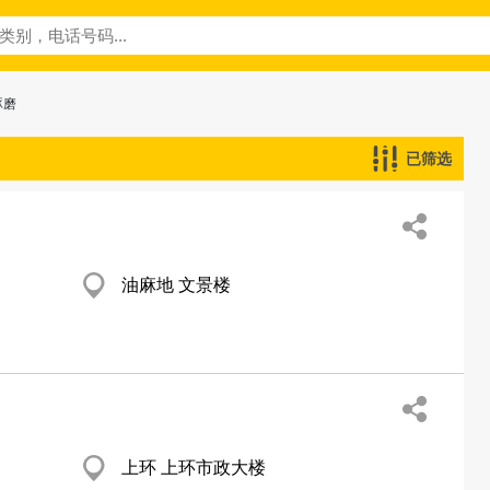
琢磨
已筛选
油麻地 文景楼
上环 上环市政大楼