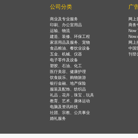
公司分类
广
商业及专业服务
网上
印刷、办公室用品
商务
运输、物流
Now 
建造、装修、环保工程
Now
家居用品及服务、宠物
网上
食品粮油、餐饮业设备
中国
五金、机械、仪器
刊登
电子零件及设备
塑胶、石油、化工
医疗美容、健康护理
饮食娱乐、购物旅游
银行金融、地产保险
服装及配饰、纺织品
礼品，花卉，珠宝，玩具
教育、艺术、康体运动
电脑及资讯科技
社团、宗教、公共事业
婚礼服务