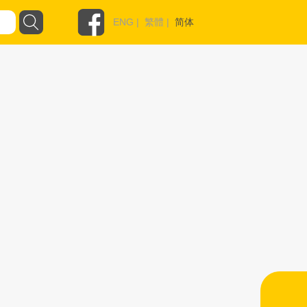
ENG
|
繁體
|
简体