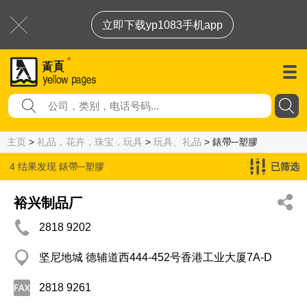
立即下载yp1083手机app
主页
>
礼品，花卉，珠宝，玩具
>
玩具、礼品
> 錶帶─塑膠
4 结果发现
錶帶─塑膠
已筛选
裕兴制品厂
2818 9202
坚尼地城 德辅道西444-452号香港工业大厦7A-D
2818 9261