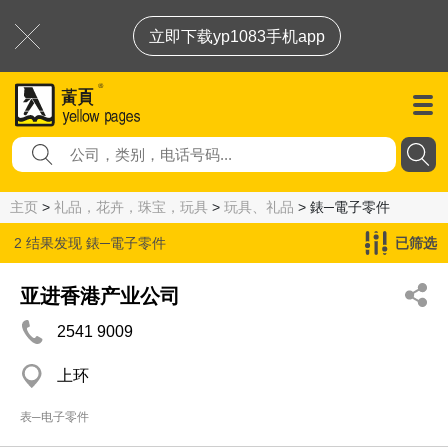
立即下载yp1083手机app
主页
>
礼品，花卉，珠宝，玩具
>
玩具、礼品
> 錶─電子零件
2 结果发现
錶─電子零件
已筛选
亚进香港产业公司
2541 9009
上环
表─电子零件