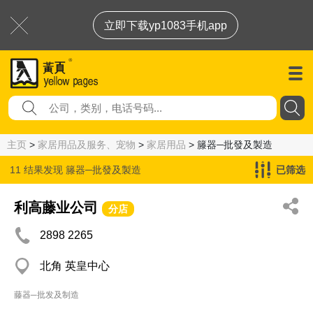
立即下载yp1083手机app
主页
>
家居用品及服务、宠物
>
家居用品
> 籐器─批發及製造
11 结果发现
籐器─批發及製造
已筛选
利高藤业公司
分店
2898 2265
北角 英皇中心
藤器─批发及制造