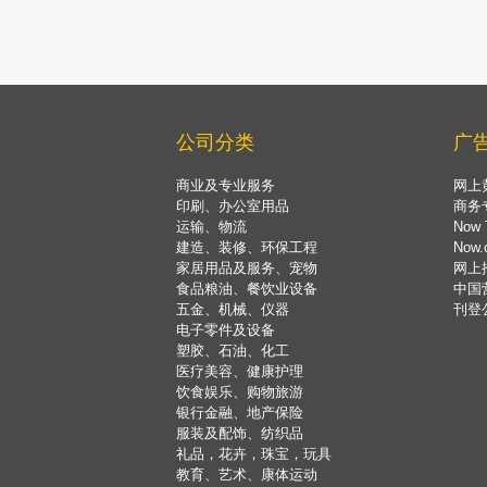
公司分类
广
商业及专业服务
网上
印刷、办公室用品
商务
运输、物流
Now 
建造、装修、环保工程
Now
家居用品及服务、宠物
网上
食品粮油、餐饮业设备
中国
五金、机械、仪器
刊登
电子零件及设备
塑胶、石油、化工
医疗美容、健康护理
饮食娱乐、购物旅游
银行金融、地产保险
服装及配饰、纺织品
礼品，花卉，珠宝，玩具
教育、艺术、康体运动