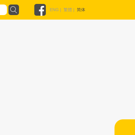
ENG
|
繁體
|
简体