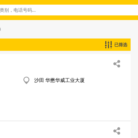
漆
已筛选
沙田 华懋华威工业大厦