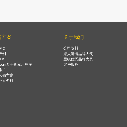
告方案
关于我们
黄页
公司资料
专刊
港人港情品牌大奖
TV
星级优秀品牌大奖
.com及手机应用程序
客户服务
推广
营销方案
公司资料