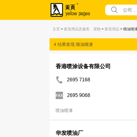
主页
>
家居用品及服务、宠物
>
家居用品
> 噴油噴
4 结果发现
噴油噴漆
香港喷涂设备有限公司
2695 7168
2695 9068
喷油喷漆
华发喷油厂