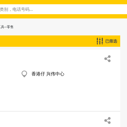
工具─零售
已筛选
香港仔 兴伟中心