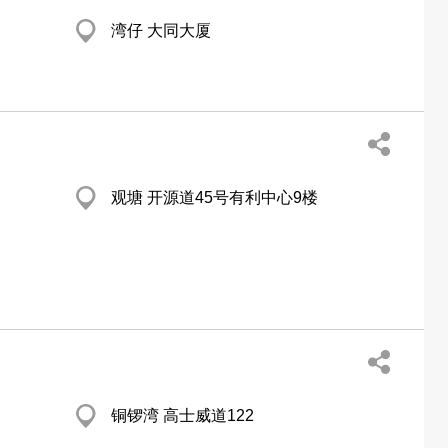
湾仔 大同大厦
观塘 开源道45号有利中心9楼
铜锣湾 高士威道122