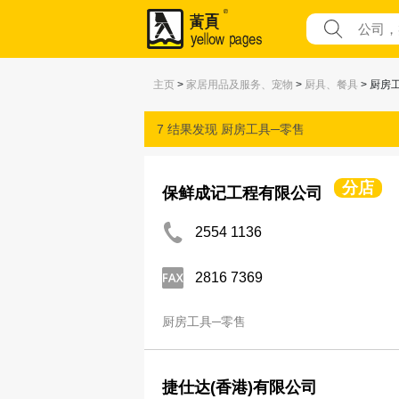
主页
>
家居用品及服务、宠物
>
厨具、餐具
> 厨房
7 结果发现
厨房工具─零售
分店
保鲜成记工程有限公司
2554 1136
2816 7369
厨房工具─零售
捷仕达(香港)有限公司