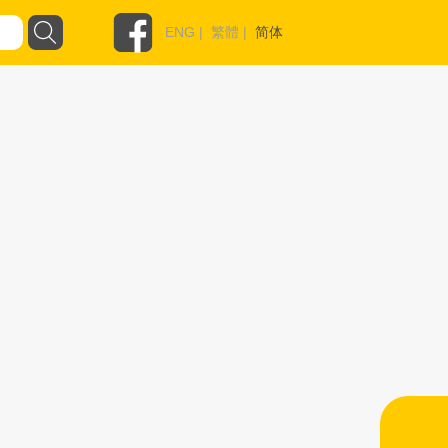
ENG
|
繁體
|
简体