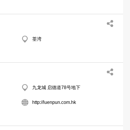
荃湾
九龙城 启德道78号地下
http://luenpun.com.hk