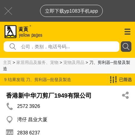
立即下载yp1083手机app
主页
>
家居用品及服务、宠物
>
宠物及用品
> 刀、剪利器─批發及製
造
9 结果发现
刀、剪利器─批發及製造
已筛选
香港新中华刀剪厂1949有限公司
2572 3926
湾仔 昌业大厦
2838 6237