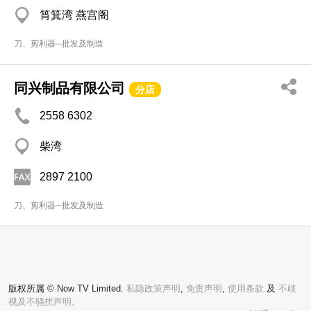
筲箕湾 燕宫阁
刀、剪利器─批发及制造
同兴制品有限公司
分店
2558 6302
柴湾
2897 2100
刀、剪利器─批发及制造
版权所属 © Now TV Limited.
私隐政策声明
,
免责声明
,
使用条款
及
不歧
视及不骚扰声明。