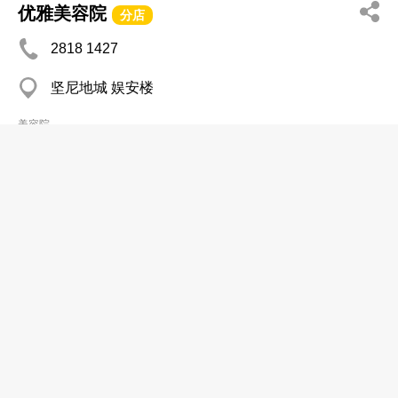
优雅美容院
分店
2818 1427
坚尼地城 娱安楼
美容院
优纤美容
分店
2664 7011
大埔 大埔广场商场
美容院
机诗美容精品中心
2665 7830