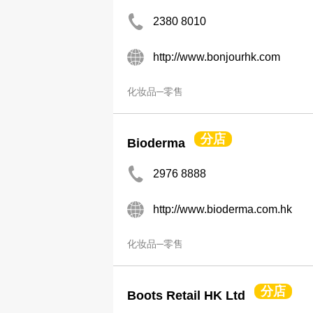
2380 8010
http://www.bonjourhk.com
化妆品─零售
分店
Bioderma
2976 8888
http://www.bioderma.com.hk
化妆品─零售
分店
Boots Retail HK Ltd