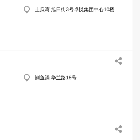
土瓜湾 旭日街3号卓悦集团中心10楼
鰂鱼涌 华兰路18号