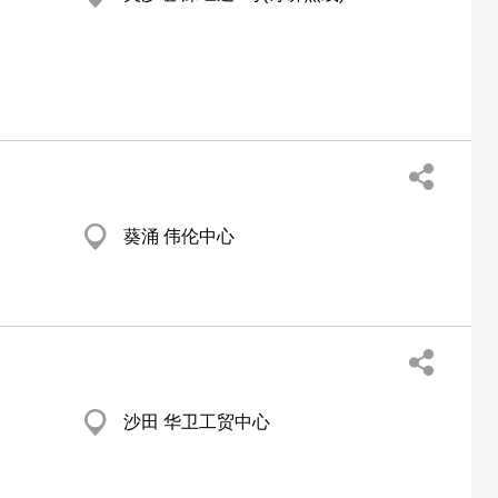
葵涌 伟伦中心
沙田 华卫工贸中心