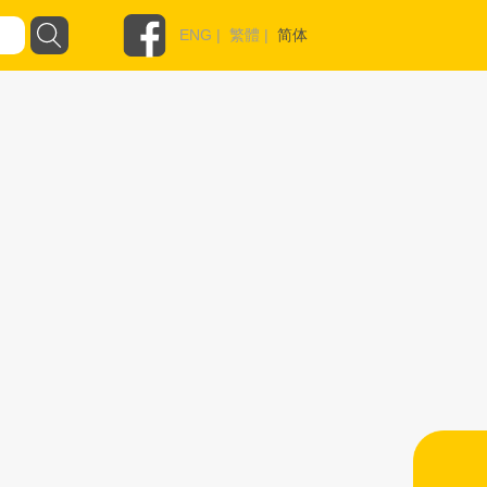
ENG
|
繁體
|
简体