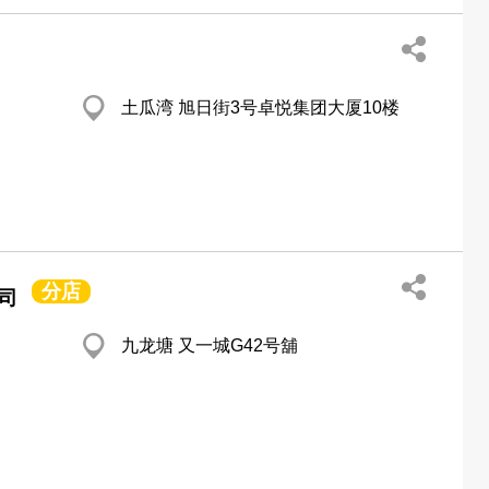
土瓜湾 旭日街3号卓悦集团大厦10楼
分店
司
九龙塘 又一城G42号舖