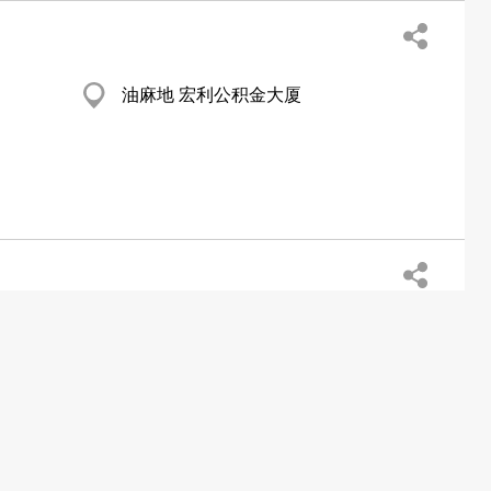
油麻地 宏利公积金大厦
尖沙咀 祥顺中心