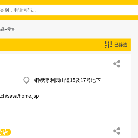
粧品─零售
已筛选
铜锣湾 利园山道15及17号地下
tch/sasa/home.jsp
分店