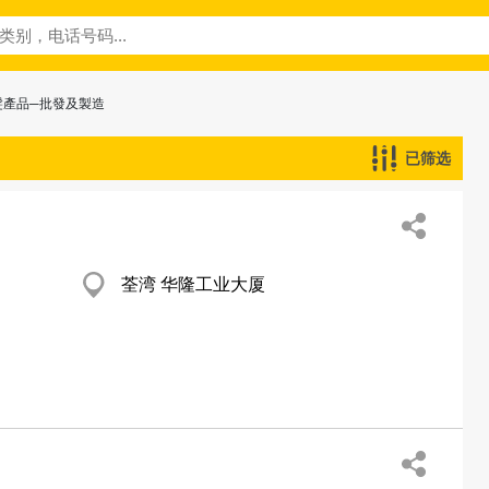
髮產品─批發及製造
已筛选
荃湾 华隆工业大厦