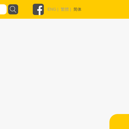
ENG
|
繁體
|
简体