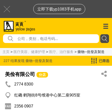
立即下载yp1083手机app
主页
>
医疗美容、健康护理
>
医疗、治疗服务
> 藥物─批發及製造
227 结果发现
藥物─批發及製造
已筛选
美俭有限公司
分店
2774 8300
红磡 鹤翔街8号维港中心第二座905室
2356 0907