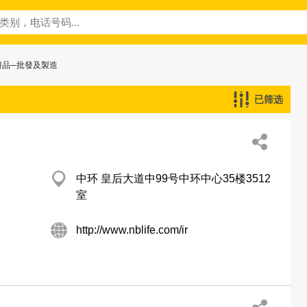
膚品─批發及製造
已筛选
中环 皇后大道中99号中环中心35楼3512
室
http://www.nblife.com/ir