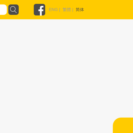
ENG
|
繁體
|
简体