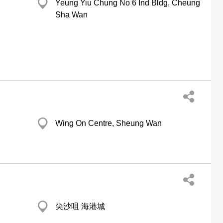
Yeung Yiu Chung No 6 Ind Bldg, Cheung
Sha Wan
Wing On Centre, Sheung Wan
尖沙咀 海港城