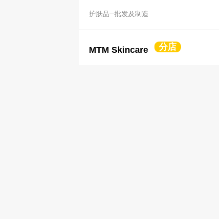
护肤品─批发及制造
分店
MTM Skincare
2811 5885
2810 6165
护肤品─批发及制造
SKIN BATH LIMITED
6354 7709
http://www.skinbath.care